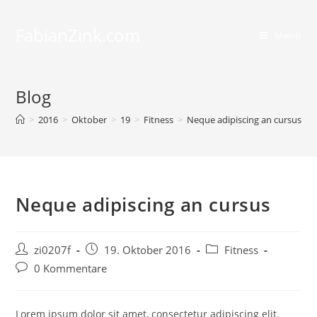
FabianZink.com
Menü
Blog
>
2016
>
Oktober
>
19
>
Fitness
>
Neque adipiscing an cursus
Neque adipiscing an cursus
zi0207f
19. Oktober 2016
Fitness
0 Kommentare
Lorem ipsum dolor sit amet, consectetur adipiscing elit.